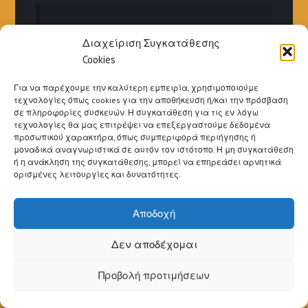
«Στον Παράδεισο θα ακούω»
Διαχείριση Συγκατάθεσης
Ήταν τα τελευταία του λόγια του
Cookies
Μπετόβεν, ο οποίος ως γνωστόν ήταν
κουφός -
Για να παρέχουμε την καλύτερη εμπειρία, χρησιμοποιούμε
τεχνολογίες όπως cookies για την αποθήκευση ή/και την πρόσβαση
σε πληροφορίες συσκευών. Η συγκατάθεση για τις εν λόγω
τεχνολογίες θα μας επιτρέψει να επεξεργαστούμε δεδομένα
προσωπικού χαρακτήρα, όπως συμπεριφορά περιήγησης ή
μοναδικά αναγνωριστικά σε αυτόν τον ιστότοπο. Η μη συγκατάθεση
ή η ανάκληση της συγκατάθεσης, μπορεί να επηρεάσει αρνητικά
ορισμένες λειτουργίες και δυνατότητες.
Μια κιθάρα είναι κάτι περισσότερο από
ένα απλό κουτί ήχου… είναι μέρος της
Αποδοχή
ψυχής σας. – Μανουέλ Βελάσκεθ
Δεν αποδέχομαι
Προβολή προτιμήσεων