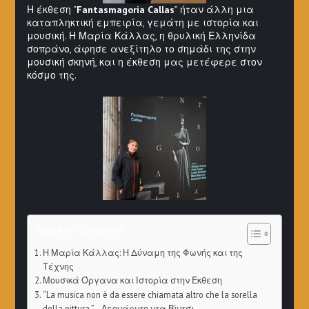
Η έκθεση “
Fantasmagoria Callas
” ήταν άλλη μια
καταπληκτική εμπειρία, γεμάτη με ιστορία και
μουσική. Η Μαρία Κάλλας, η θρυλική Ελληνίδα
σοπράνο, άφησε ανεξίτηλο το σημάδι της στην
μουσική σκηνή, και η έκθεση μας μετέφερε στον
κόσμο της.
Table of Contents
Η Μαρία Κάλλας: Η Δύναμη της Φωνής και της
Τέχνης
Μουσικά Όργανα και Ιστορία στην Έκθεση
“La musica non è da essere chiamata altro che la sorella
della pittura.” – Λεονάρντο ντα Βίντσι