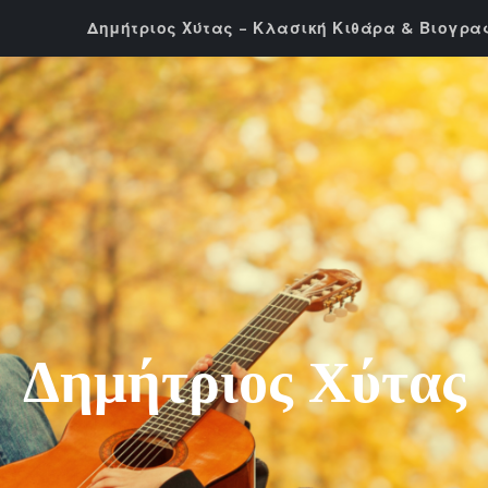
Δημήτριος Χύτας – Κλασική Κιθάρα & Βιογρα
Δημήτριος Χύτας