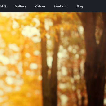
φία
Gallery
Videos
Contact
Blog