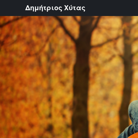
Skip
Δημήτριος Χύτας
to
content