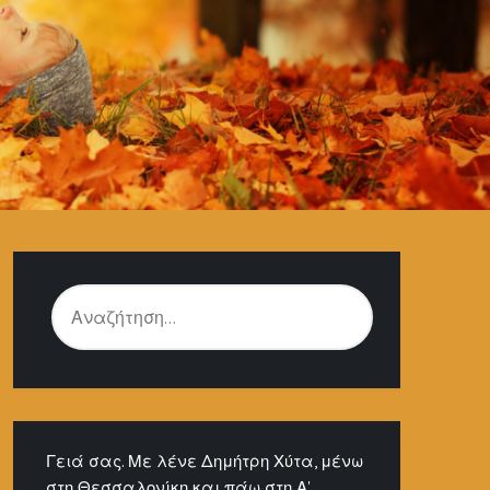
ΑΝΑΖΉΤΗΣΗ
ΓΙΑ:
Γειά σας. Με λένε Δημήτρη Χύτα, μένω
στη Θεσσαλονίκη και πάω στη Α'