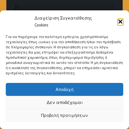
«Στον Παράδεισο θα ακούω»
Διαχείριση Συγκατάθεσης
Ήταν τα τελευταία του λόγια του
Cookies
Μπετόβεν, ο οποίος ως γνωστόν ήταν
κουφός -
Για να παρέχουμε την καλύτερη εμπειρία, χρησιμοποιούμε
τεχνολογίες όπως cookies για την αποθήκευση ή/και την πρόσβαση
σε πληροφορίες συσκευών. Η συγκατάθεση για τις εν λόγω
τεχνολογίες θα μας επιτρέψει να επεξεργαστούμε δεδομένα
προσωπικού χαρακτήρα, όπως συμπεριφορά περιήγησης ή
μοναδικά αναγνωριστικά σε αυτόν τον ιστότοπο. Η μη συγκατάθεση
ή η ανάκληση της συγκατάθεσης, μπορεί να επηρεάσει αρνητικά
ορισμένες λειτουργίες και δυνατότητες.
Μια κιθάρα είναι κάτι περισσότερο από
ένα απλό κουτί ήχου… είναι μέρος της
Αποδοχή
ψυχής σας. – Μανουέλ Βελάσκεθ
Δεν αποδέχομαι
Προβολή προτιμήσεων