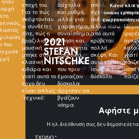
 ήταν
εποχή του.
δάχτυλα
απλό,
τα π
Κάντε κλικ 
 αρχή
Για το πώς
και ρυθμό,
σχεδόν
στο π
cookies εμπορι
ετη.
σκέφτονταν
αλλά για
αυθόρμητο,
σου.
ενεργοποιήσετε
γενικός,
οι συνθέτες
χαρακτήρα,
αλλά πίσω
Μερι
λαστός
τότε, πώς η
συναίσθημα,
από αυτό
φορέ
 μιλούσε
βραζιλιάνικη
κίνηση και
κρύβεται
αρκεί
ο που
μουσική
φυσικότητα.
πολλή
κατα
 άγχωσε
μπήκε στην
Ξαφνικά,
σκέψη. Και
γιατί
γμή.
κλασική
πράγματα
αυτό είναι
παίζε
κιθάρα και
που πριν
ίσως το πιο
αυτό 
γιατί αυτό το
έμοιαζαν
δύσκολο.
παίζε
έργο δεν
δύσκολα
είναι απλώς
άρχισαν να
“τεχνικό”.
βγάζουν
νόημα.
Αφήστε μ
Η ηλ. διεύθυνση σας δεν δημοσιεύεται
ΣΧΌΛΙΟ
*