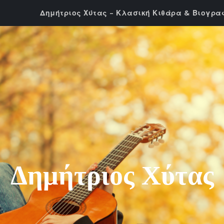
Δημήτριος Χύτας – Κλασική Κιθάρα & Βιογρα
Δημήτριος Χύτας