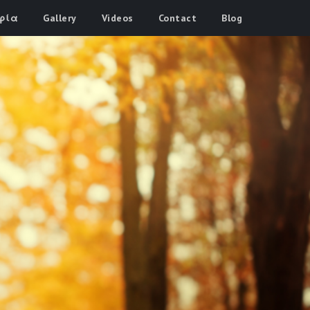
φία
Gallery
Videos
Contact
Blog