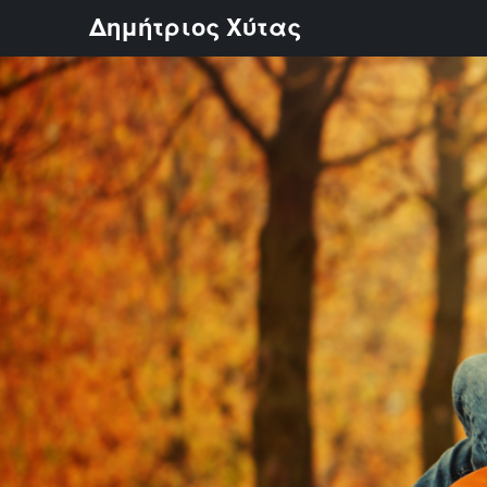
Skip
Δημήτριος Χύτας
to
content