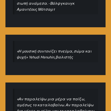
σιωπή ανάμεσα. - Βόλφγκανγκ
Αμαντέους Μότσαρτ
«Η μουσική συντονίζει πνεύμα, σώμα και
ψυχή» Yehudi Menuhin, βιολιστής
«Αν παραλείψω μια μέρα να παίξω,
αμέσως το καταλαβαίνω. Αν παραλείψω
δυο μέρες, οι φίλοι μου το καταλαβαίνουν.