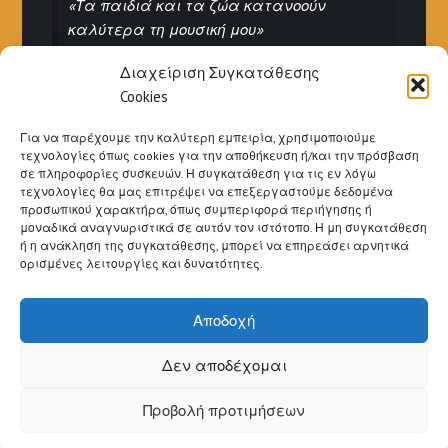
«Τα παιδιά και τα ζώα κατανοούν
καλύτερα τη μουσική μου»
Ιγκόρ Στραβίνσκι
Διαχείριση Συγκατάθεσης
Cookies
Για να παρέχουμε την καλύτερη εμπειρία, χρησιμοποιούμε
τεχνολογίες όπως cookies για την αποθήκευση ή/και την πρόσβαση
σε πληροφορίες συσκευών. Η συγκατάθεση για τις εν λόγω
τεχνολογίες θα μας επιτρέψει να επεξεργαστούμε δεδομένα
προσωπικού χαρακτήρα, όπως συμπεριφορά περιήγησης ή
«Η μουσική ξεπλένει απ’ την ψυχή τη
μοναδικά αναγνωριστικά σε αυτόν τον ιστότοπο. Η μη συγκατάθεση
σκόνη της καθημερινότητας»
ή η ανάκληση της συγκατάθεσης, μπορεί να επηρεάσει αρνητικά
ορισμένες λειτουργίες και δυνατότητες.
- Berthold Auerbach (Γερμανο-Εβραίος
ποιητής & συγγραφέας)
Αποδοχή
Δεν αποδέχομαι
Προβολή προτιμήσεων
©2026 Δημήτριος Χύτας
| Powered by
SuperbThemes!