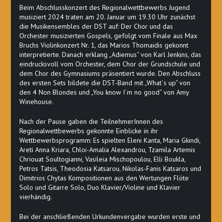
Beim Abschlusskonzert des Regionalwettbewerbs Jugend
musiziert 2024 traten am 20. Januar um 19.30 Uhr zunächst
die Musikensembles der DST auf: Der Chor und das
Orchester musizierten Gospels, gefolgt vom Finale aus Max
Bruchs Violinkonzert Nr. 1, das Marios Thomaidis gekonnt
interpretierte. Danach erklang „Adiemus“ von Karl Jenkins, das
eindrucksvoll vom Orchester, dem Chor der Grundschule und
dem Chor des Gymnasiums präsentiert wurde. Den Abschluss
des ersten Sets bildete die DST-Band mit „What´s up“ von
den 4 Non Blondes und „You know I´m no good“ von Amy
Winehouse.
Nach der Pause gaben die TeilnehmerInnen des
Regionalwettbewerbs gekonnte Einblicke in ihr
Wettbewerbsprogramm: Es spielten Eleni Kanta, Maria Gkindi,
Areti Anna Kriara, Chloi-Amalia Alexandrou, Tzamila Artemis
Chriouat Soultogianni, Vasileia Mischopoulou, Elli Boukla,
Petros Tatsis, Theodosia Katsarou, Nikolas-Fanis Katsaros und
Dimitrios Chytas Kompositionen aus den Wertungen Flöte
Solo und Gitarre Solo, Duo Klavier/Violine und Klavier
vierhändig.
Bei der anschließenden Urkundenvergabe wurden erste und