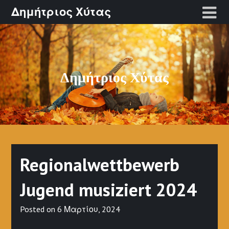
Skip
Δημήτριος Χύτας
to
content
Δημήτριος Χύτας
Regionalwettbewerb
Jugend musiziert 2024
Posted on
6 Μαρτίου, 2024