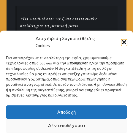
«Τα παιδιά και τα ζώα κατανοούν
καλύτερα τη μουσική μου»
Ιγκόρ Στραβίνσκι
Διαχείριση Συγκατάθεσης
Cookies
Για να παρέχουμε την καλύτερη εμπειρία, χρησιμοποιούμε
τεχνολογίες όπως cookies για την αποθήκευση ή/και την πρόσβαση
σε πληροφορίες συσκευών. Η συγκατάθεση για τις εν λόγω
τεχνολογίες θα μας επιτρέψει να επεξεργαστούμε δεδομένα
προσωπικού χαρακτήρα, όπως συμπεριφορά περιήγησης ή
«Η μουσική ξεπλένει απ’ την ψυχή τη
μοναδικά αναγνωριστικά σε αυτόν τον ιστότοπο. Η μη συγκατάθεση
σκόνη της καθημερινότητας»
ή η ανάκληση της συγκατάθεσης, μπορεί να επηρεάσει αρνητικά
ορισμένες λειτουργίες και δυνατότητες.
- Berthold Auerbach (Γερμανο-Εβραίος
ποιητής & συγγραφέας)
Αποδοχή
Δεν αποδέχομαι